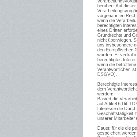
Verarbeitungsvorgän
beruhen. Auf diese
Verarbeitungsvorgän
vorgenannten Recht
wenn die Verarbeit
berechtigten Inter
eines Dritten erforde
Grundrechte und Gru
nicht überwiegen. 
uns insbesondere de
den Europäischen 
wurden. Er vertrat i
berechtigtes Inter
wenn die betroffen
Verantwortlichen is
DSGVO).
Berechtigte Interes
dem Verantwortliche
werden:
Basiert die Verarb
auf Artikel 6 I lit. 
Interesse die Durch
Geschäftstätigkeit 
unserer Mitarbeiter 
Dauer, für die die
gespeichert werden