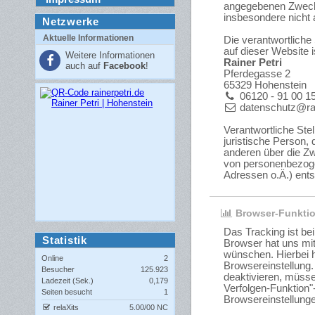
angegebenen Zweck
insbesondere nicht a
Netzwerke
Aktuelle Informationen
Die verantwortliche 
auf dieser Website i
Weitere Informationen
Rainer Petri
auch auf
Facebook
!
Pferdegasse 2
65329 Hohenstein
06120 - 91 00 1
datenschutz@rai
Verantwortliche Stell
juristische Person,
anderen über die Zw
von personenbezoge
Adressen o.Ä.) ents
Browser-Funkti
Das Tracking ist be
Statistik
Browser hat uns mit
wünschen. Hierbei h
Online
2
Browsereinstellung
Besucher
125.923
deaktivieren, müsse
Ladezeit (Sek.)
0,179
Verfolgen-Funktion"-
Seiten besucht
1
Browsereinstellunge
relaXits
5.00/00 NC