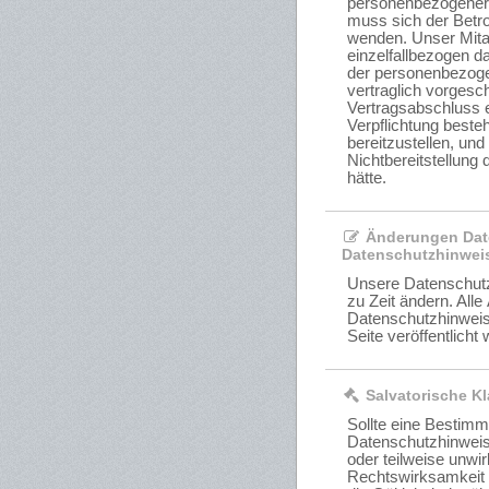
personenbezogener 
muss sich der Betro
wenden. Unser Mitar
einzelfallbezogen da
der personenbezoge
vertraglich vorgesc
Vertragsabschluss er
Verpflichtung best
bereitzustellen, un
Nichtbereitstellun
hätte.
Änderungen Dat
Datenschutzhinwei
Unsere Datenschutz
zu Zeit ändern. All
Datenschutzhinweis
Seite veröffentlicht
Salvatorische Kl
Sollte eine Bestim
Datenschutzhinwei
oder teilweise unwi
Rechtswirksamkeit s