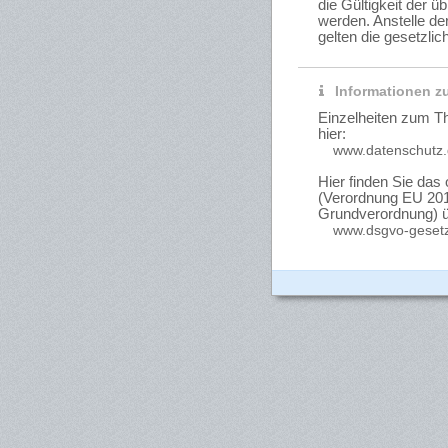
die Gültigkeit der 
werden. Anstelle 
gelten die gesetzlic
Informationen z
Einzelheiten zum T
hier:
www.datenschutz
Hier finden Sie das
(Verordnung EU 201
Grundverordnung) üb
www.dsgvo-geset