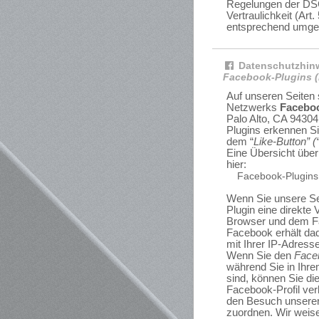
Regelungen der DSG
Vertraulichkeit (Art.
entsprechend umge
Datenschutzhinw
Facebook-Plugins (
Auf unseren Seiten 
Netzwerks
Facebo
Palo Alto, CA 94304
Plugins erkennen S
dem “
Like-Button” (“
Eine Übersicht über
hier:
Facebook-Plugins
Wenn Sie unsere Se
Plugin eine direkte
Browser und dem Fa
Facebook erhält dad
mit Ihrer IP-Adress
Wenn Sie den
Faceb
während Sie in Ihr
sind, können Sie die
Facebook-Profil ve
den Besuch unserer
zuordnen. Wir weise