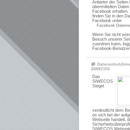
Anbieter der Seiten
übermittelten Date
Facebook erhalten. 
finden Sie in den D
Facebook unter
Facebook Datens
Wenn Sie nicht wü
Besuch unserer Sei
zuordnen kann, logg
Facebook-Benutzer
Datenschutzhinw
SIWECOS
Das
SIWECOS
Siegel
verdeutlicht dem B
es sich bei der auf
Webseite handelt, d
Sicherheitsüberprü
SIWECOS Webseiten