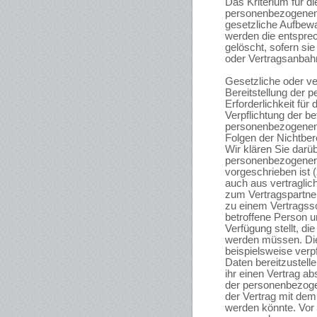
Das Kriterium für d
personenbezogenen D
gesetzliche Aufbewa
werden die entspre
gelöscht, sofern sie
oder Vertragsanbahn
Gesetzliche oder ver
Bereitstellung der
Erforderlichkeit für
Verpflichtung der be
personenbezogenen 
Folgen der Nichtbere
Wir klären Sie darüb
personenbezogener 
vorgeschrieben ist (
auch aus vertragli
zum Vertragspartne
zu einem Vertragssc
betroffene Person 
Verfügung stellt, di
werden müssen. Die
beispielsweise verp
Daten bereitzustel
ihr einen Vertrag ab
der personenbezoge
der Vertrag mit dem
werden könnte. Vor 