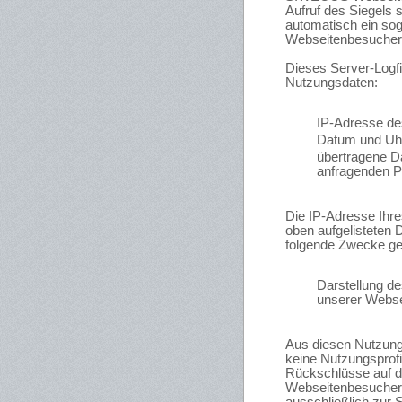
Aufruf des Siegels 
automatisch ein sog
Webseitenbesucher
Dieses Server-Logfi
Nutzungsdaten:
IP-Adresse de
Datum und Uhr
übertragene 
anfragenden P
Die IP-Adresse Ihre
oben aufgelisteten 
folgende Zwecke ge
Darstellung d
unserer Webse
Aus diesen Nutzu
keine Nutzungsprofil
Rückschlüsse auf d
Webseitenbesucher