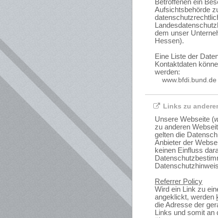
Betroffenen ein Bes
Aufsichtsbehörde zu
datenschutzrechtlic
Landesdatenschutzb
dem unser Unternehm
Hessen).
Eine Liste der Date
Kontaktdaten könn
werden:
www.bfdi.bund.de
Links zu anderen
Unsere Webseite (
w
zu anderen Webseit
gelten die Datensc
Anbieter der Websei
keinen Einfluss dara
Datenschutzbestim
Datenschutzhinweis
Referrer Policy
Wird ein Link zu ei
angeklickt, werden
die Adresse der ger
Links und somit an 