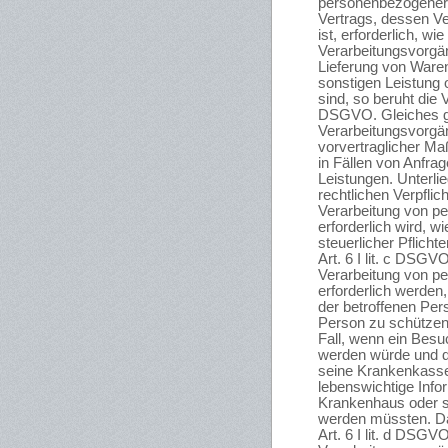
personenbezogener 
Vertrags, dessen Ve
ist, erforderlich, wi
Verarbeitungsvorgäng
Lieferung von Waren
sonstigen Leistung
sind, so beruht die Ve
DSGVO. Gleiches gil
Verarbeitungsvorgä
vorvertraglicher Ma
in Fällen von Anfra
Leistungen. Unterli
rechtlichen Verpfli
Verarbeitung von 
erforderlich wird, w
steuerlicher Pflicht
Art. 6 I lit. c DSGV
Verarbeitung von 
erforderlich werden
der betroffenen Per
Person zu schützen
Fall, wenn ein Besu
werden würde und da
seine Krankenkasse
lebenswichtige Infor
Krankenhaus oder s
werden müssten. Da
Art. 6 I lit. d DSGV