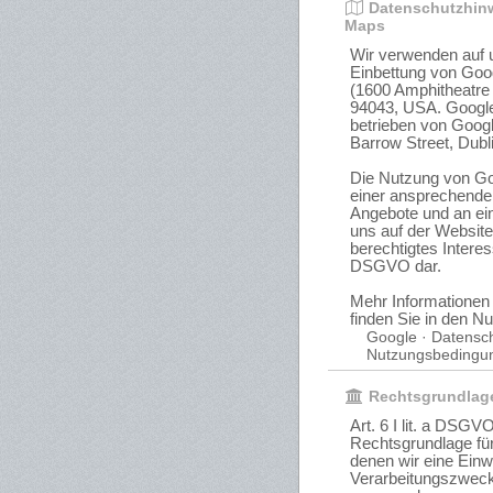
Datenschutzhinw
Maps
Wir verwenden auf u
Einbettung von Go
(1600 Amphitheatre
94043, USA. Google
betrieben von Googl
Barrow Street, Dubli
Die Nutzung von Go
einer ansprechenden
Angebote und an ein
uns auf der Website
berechtigtes Interess
DSGVO dar.
Mehr Informatione
finden Sie in den 
Google · Datensc
Nutzungsbedingu
Rechtsgrundlage
Art. 6 I lit. a DSG
Rechtsgrundlage für
denen wir eine Einw
Verarbeitungszweck 