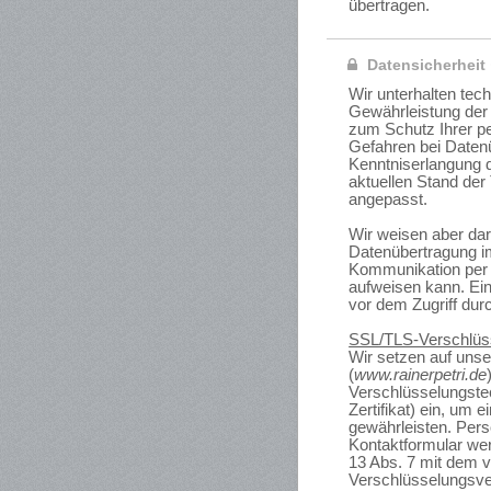
übertragen.
Datensicherheit
Wir unterhalten te
Gewährleistung der
zum Schutz Ihrer 
Gefahren bei Daten
Kenntniserlangung 
aktuellen Stand der
angepasst.
Wir weisen aber dar
Datenübertragung im
Kommunikation per 
aufweisen kann. Ein
vor dem Zugriff durc
SSL/TLS-Verschlüs
Wir setzen auf un
(
www.rainerpetri.de
Verschlüsselungste
Zertifikat) ein, um 
gewährleisten. Per
Kontaktformular w
13 Abs. 7 mit dem 
Verschlüsselungsver