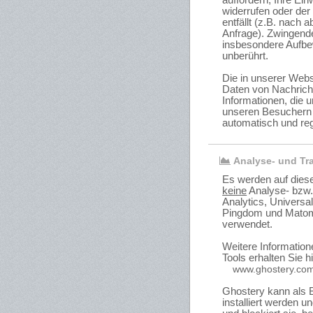
auffordern, Ihre Ein
widerrufen oder der
entfällt (z.B. nach
Anfrage). Zwingend
insbesondere Aufbe
unberührt.
Die in unserer Web
Daten von Nachrich
Informationen, die 
unseren Besuchern 
automatisch und re
Analyse- und Tr
Es werden auf dies
keine
Analyse- bzw.
Analytics, Universa
Pingdom und Matomo
verwendet.
Weitere Information
Tools erhalten Sie hi
www.ghostery.co
Ghostery kann als 
installiert werden u