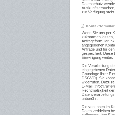
Datenschutz wenden
Auskunftsersuchen
zur Verfügung steht
Kontaktformular
Wenn Sie uns per K
zukommen lassen, 
Anfrageformular ink
angegebenen Konta
Anfrage und für den
gespeichert. Diese 
Einwilligung weiter.
Die Verarbeitung de
eingegebenen Daten 
Grundlage Ihrer Einwi
DSGVO). Sie können 
widerrufen. Dazu rei
E-Mail (
info@rainerp
Rechtmäßigkeit der 
Datenverarbeitungs
unberührt.
Die von Ihnen im K
Daten verbleiben be