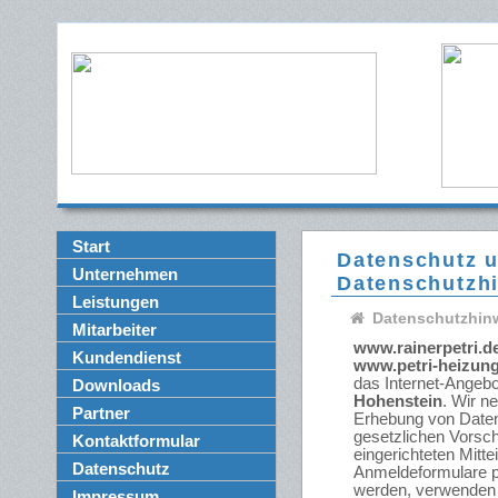
Start
Datenschutz 
Unternehmen
Datenschutzh
Leistungen
Datenschutzhin
Mitarbeiter
www.rainerpetri.de
Kundendienst
www.petri-heizung
das Internet-Angeb
Downloads
Hohenstein
. Wir n
Partner
Erhebung von Daten
gesetzlichen Vorschr
Kontaktformular
eingerichteten Mitte
Datenschutz
Anmeldeformulare pe
werden, verwenden 
Impressum