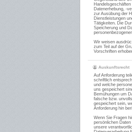
Handelsgeschäften 
Datenerhebung, -ver
zur Ausübung der H
Dienstleistungen und
Tätigkeiten. Die Du
Speicherung und Da
personenbezogenen 
Wir weisen ausdrück
zum Teil auf der Gr
Vorschriften erhob
Auskunftsrecht
Auf Anforderung tei
schriftlich entspre
und welche persone
uns gespeichert sind
Bemühungen um Date
falsche bzw. unvoll
gespeichert sein, we
Anforderung hin ber
Wenn Sie Fragen hin
persönlichen Daten
unsere verantwortlic
Datenverarbeitung b