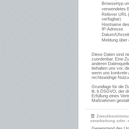
Browsertyp un
verwendetes B
Referrer URL (
verfügbar)
Hostname des 
IP-Adresse
Datum/Uhrzeit
Meldung über e
Diese Daten sind n
zuordenbar. Eine Z
anderen Datenquell
behalten uns vor, d
wenn uns konkrete A
rechtswidrige Nutz
Grundlage für die Da
lit. b DSGVO, der d
Erfüllung eines Vert
Maßnahmen gestatt
Zweckbestimmun
verarbeitung oder 
Gegenstand des Unt