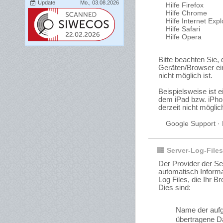
Update
Mo., 03.08.2026
Hilfe Firefox
Hilfe Chrome
Hilfe Internet Expl
Hilfe Safari
Hilfe Opera
Bitte beachten Sie,
Geräten/Browser ei
nicht möglich ist.
Beispielsweise ist e
dem iPad bzw. iPh
derzeit nicht möglic
Google Support ·
Server-Log-Files
Der Provider der Se
automatisch Informa
Log Files, die Ihr B
Dies sind:
Name der auf
übertragene 