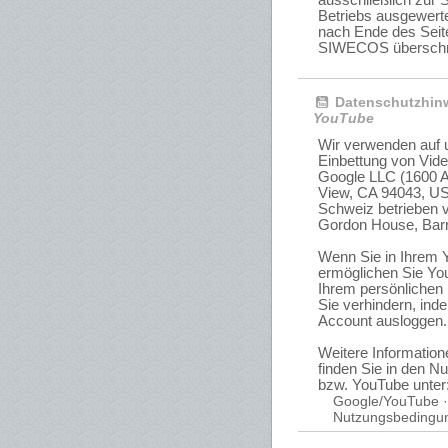
ausschließlich zur S
Betriebs ausgewert
nach Ende des Seit
SIWECOS überschr
Datenschutzhinw
YouTube
Wir verwenden auf u
Einbettung von Vide
Google LLC (1600 A
View, CA 94043, US
Schweiz betrieben v
Gordon House, Barro
Wenn Sie in Ihrem 
ermöglichen Sie You
Ihrem persönlichen 
Sie verhindern, ind
Account ausloggen.
Weitere Informati
finden Sie in den 
bzw. YouTube unter
Google/YouTube ·
Nutzungsbedingu