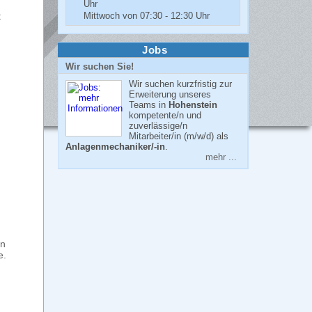
Uhr
t
Mittwoch von 07:30 - 12:30 Uhr
Jobs
Wir suchen Sie!
Wir suchen kurzfristig zur
Erweiterung unseres
Teams in
Hohenstein
kompetente/n und
zuverlässige/n
Mitarbeiter/in (m/w/d) als
Anlagenmechaniker/-in
.
mehr ...
en
e.