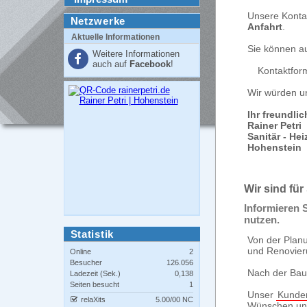
Unsere Kontak
Netzwerke
Anfahrt
.
Aktuelle Informationen
Sie können au
Weitere Informationen
auch auf
Facebook
!
Kontaktfor
Wir würden un
Ihr freundli
Rainer Petri
Sanitär - Hei
Hohenstein
Wir sind für
Informieren S
nutzen.
Statistik
Von der Planu
und Renovier
Online
2
Besucher
126.056
Nach der Baup
Ladezeit (Sek.)
0,138
Seiten besucht
1
Unser
Kunden
relaXits
5.00/00 NC
Wünschen un