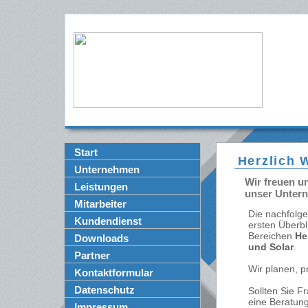
Start
Herzlich 
Unternehmen
Wir freuen u
Leistungen
unser Untern
Mitarbeiter
Die nachfolg
Kundendienst
ersten Überbl
Bereichen
He
Downloads
und Solar
.
Partner
Wir planen, p
Kontaktformular
Datenschutz
Sollten Sie F
eine Beratung
Impressum