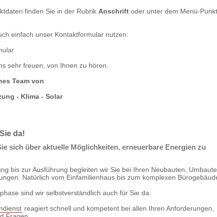
tdaten finden Sie in der Rubrik
Anschrift
oder unter dem Menü-Punk
ch einfach unser Kontaktformular nutzen:
mular
s sehr freuen, von Ihnen zu hören.
ches Team von
zung - Klima - Solar
 Sie da!
ie sich über aktuelle Möglichkeiten, erneuerbare Energien zu
ng bis zur Ausführung begleiten wir Sie bei Ihren Neubauten, Umbaut
ungen. Natürlich vom Einfamilienhaus bis zum komplexen Bürogebäud
hase sind wir selbstverständlich auch für Sie da:
dienst
reagiert schnell und kompetent bei allen Ihren Anforderungen,
d Fragen.