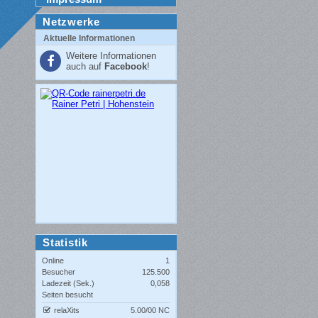
Netzwerke
Aktuelle Informationen
Weitere Informationen
auch auf
Facebook
!
Statistik
Online
1
Besucher
125.500
Ladezeit (Sek.)
0,058
Seiten besucht
relaXits
5.00/00 NC