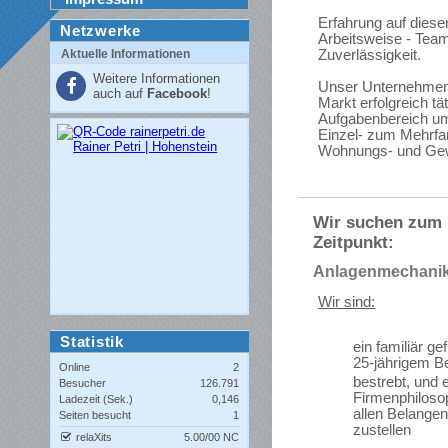
Erfahrung auf diese
Netzwerke
Arbeitsweise - Teamf
Aktuelle Informationen
Zuverlässigkeit.
Weitere Informationen
Unser Unternehmen 
auch auf
Facebook
!
Markt erfolgreich t
Aufgabenbereich u
Einzel- zum Mehrfa
Wohnungs- und Ge
Wir suchen zum
Zeitpunkt:
Anlagenmechanike
Wir sind:
Statistik
ein familiär g
25-jährigem B
Online
2
bestrebt, und 
Besucher
126.791
Firmenphilosop
Ladezeit (Sek.)
0,146
allen Belangen
Seiten besucht
1
zustellen
relaXits
5.00/00 NC