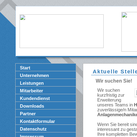
Start
Aktuelle Stel
Unternehmen
Wir suchen Sie!
Leistungen
Wir suchen
Mitarbeiter
kurzfristig zur
Kundendienst
Erweiterung
unseres Teams in
H
Downloads
zuverlässige/n Mitar
Partner
Anlagenmechanike
Kontaktformular
Wenn Sie bereit sind
Datenschutz
interessant zu gest
Ihre kompletten Be
Impressum