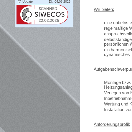
Update
Di., 04.08.2026
Wir bieten:
eine unbefriste
regelmäßige W
anspruchsvolle
selbstständige
persönlichen 
ein harmonisc
dynamisches
Aufgabenschwerpun
Montage bzw.
Heizungsanla
Verlegen von 
Inbetriebnahm
Wartung und K
Installation v
Anforderungsprofil: